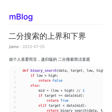
mBlog
二分搜索的上界和下界
jiamo
- 2023-07-25
就个人喜爱而言，递归版的 二分搜索简洁直观
def
binary_search
(
data, target, low, high
):

if
 low > high:

return
False
else
:

        mid = (low + high) // 
2
if
 target == data[mid]:

return
True
elif
 target < data[mid]:

return
 binary_search(data, targe