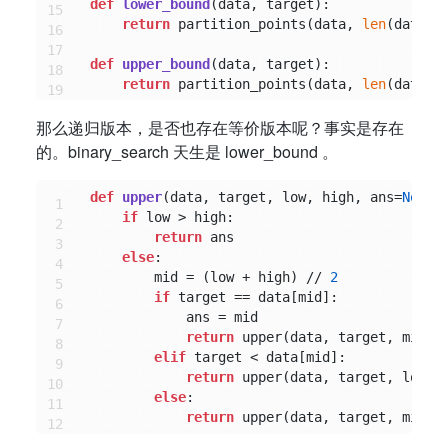
def
lower_bound
(
data, target
):

return
 partition_points(data, 
len
(data),
def
upper_bound
(
data, target
):

return
 partition_points(data, 
len
(data),
那么递归版本，是否也存在等价版本呢？事实是存在
的。binary_search 天生是 lower_bound 。
def
upper
(
data, target, low, high, ans=
None
):
if
 low > high:

return
 ans

else
:

        mid = (low + high) // 
2
if
 target == data[mid]:

            ans = mid

return
 upper(data, target, mid +
elif
 target < data[mid]:

return
 upper(data, target, low, 
else
:

return
 upper(data, target, mid +