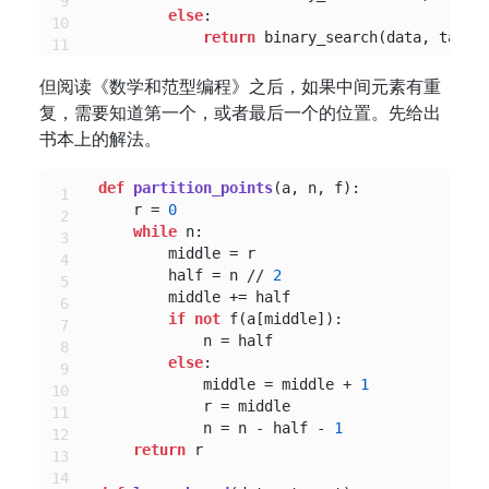
else
:

return
 binary_search(data, targe
但阅读《数学和范型编程》之后，如果中间元素有重
复，需要知道第一个，或者最后一个的位置。先给出
书本上的解法。
def
partition_points
(
a, n, f
):

    r = 
0
while
 n:

        middle = r

        half = n // 
2
        middle += half

if
not
 f(a[middle]):

            n = half

else
:

            middle = middle + 
1
            r = middle

            n = n - half - 
1
return
 r
